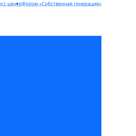
сс-центр
Форум «Собственная генерация»
структура для майнинга и ЦОД»