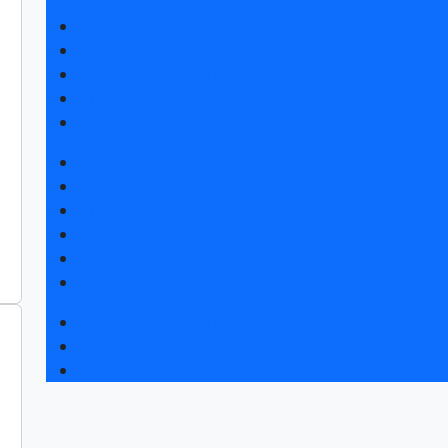
Получить билет
Список участников 2026
Интерактивный план 2025
Правила посещения
Гостиницы и визовая поддержка
Новости выставки
Статьи участников
Пресс-релизы
Фото и видео
Аккредитация СМИ
Для СМИ
Форум «Собственная генерация»
Серия вебинаров «Энергия знаний»
Регистрация на вебинар «Инфраструктура ЦОД