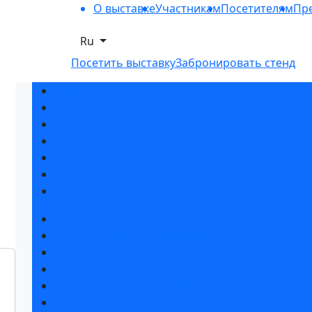
О выставке
Участникам
Посетителям
Пре
Ru
Посетить выставку
Забронировать стенд
Разделы выставки
Список участников 2026
Спикеры
Отзывы о выставке
Партнеры и спонсоры
Ответы на частые вопросы
Контакты
Забронировать стенд
Специальная экспозиция: «Инженерная инфра
Каталог стендов
Советы по участию в выставке
Пригласить посетителей на стенд
Гостиницы и визовая поддержка