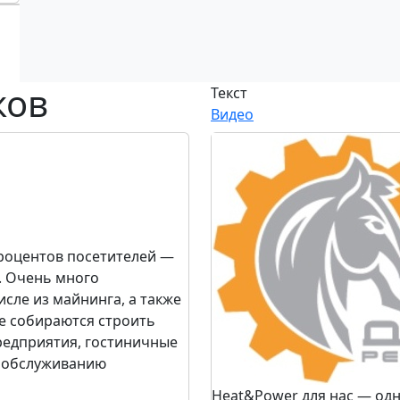
ков
Текст
Видео
роцентов посетителей —
. Очень много
сле из майнинга, а также
е собираются строить
едприятия, гостиничные
и обслуживанию
Heat&Power для нас — одн