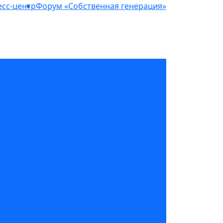
сс-центр
Форум «Собственная генерация»
структура для майнинга и ЦОД»