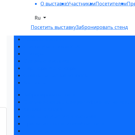
О выставке
Участникам
Посетителям
Пре
Ru
Посетить выставку
Забронировать стенд
Разделы выставки
Список участников 2026
Спикеры
Отзывы о выставке
Партнеры и спонсоры
Ответы на частые вопросы
Контакты
Забронировать стенд
Специальная экспозиция: «Инженерная инфра
Каталог стендов
Советы по участию в выставке
Пригласить посетителей на стенд
Гостиницы и визовая поддержка