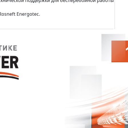
 технической поддержки для бесперебойной работы
osneft Energotec.