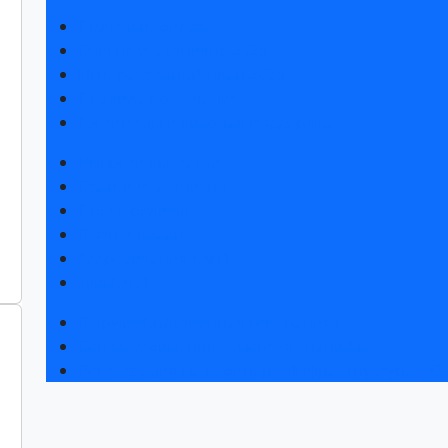
Получить билет
Список участников 2026
Интерактивный план 2025
Правила посещения
Гостиницы и визовая поддержка
Новости выставки
Статьи участников
Пресс-релизы
Фото и видео
Аккредитация СМИ
Для СМИ
Форум «Собственная генерация»
Серия вебинаров «Энергия знаний»
Регистрация на вебинар «Инфраструктура ЦОД