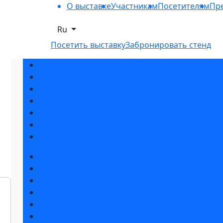
О выставке
Участникам
Посетителям
Пре
Ru
Посетить выставку
Забронировать стенд
Разделы выставки
Список участников 2026
Спикеры
Отзывы о выставке
Партнеры и спонсоры
Ответы на частые вопросы
Контакты
Забронировать стенд
Специальная экспозиция: «Инженерная инфра
Каталог стендов
Советы по участию в выставке
Пригласить посетителей на стенд
Гостиницы и визовая поддержка