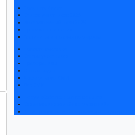
Получить билет
Список участников 2026
Интерактивный план 2025
Правила посещения
Гостиницы и визовая поддержка
Новости выставки
Статьи участников
Пресс-релизы
Фото и видео
Аккредитация СМИ
Для СМИ
Форум «Собственная генерация»
Серия вебинаров «Энергия знаний»
Регистрация на вебинар «Инфраструктура ЦОД