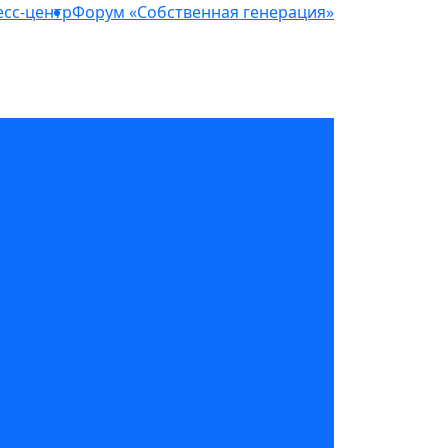
сс-центр
Форум «Собственная генерация»
структура для майнинга и ЦОД»