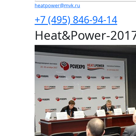
heatpower@mvk.ru
+7 (495) 846-94-14
Heat&Power-201