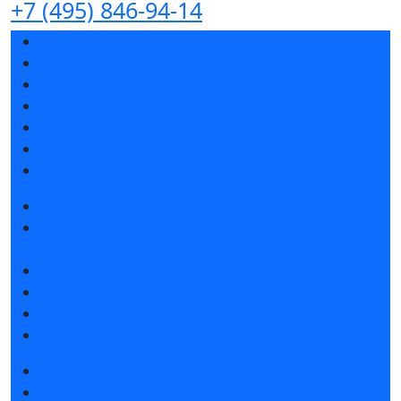
+7 (495) 846-94-14
Разделы выставки
Список участников 2026
Спикеры
Отзывы о выставке
Партнеры и спонсоры
Ответы на частые вопросы
Контакты
Забронировать стенд
Специальная экспозиция: «Инженерная
инфраструктура для майнинга и ЦОД»
Каталог стендов
Советы по участию в выставке
Пригласить посетителей на стенд
Гостиницы и визовая поддержка
Получить билет
Список участников 2026