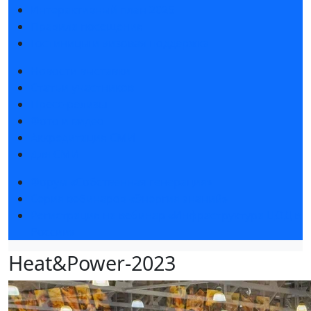
Интерактивный план 2025
Правила посещения
Гостиницы и визовая поддержка
Новости выставки
Статьи участников
Пресс-релизы
Фото и видео
Аккредитация СМИ
Для СМИ
Форум «Собственная генерация»
Серия вебинаров «Энергия знаний»
Регистрация на вебинар «Инфраструктура ЦОД в
России»
Heat&Power-2023