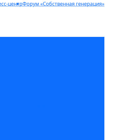
сс-центр
Форум «Собственная генерация»
структура для майнинга и ЦОД»