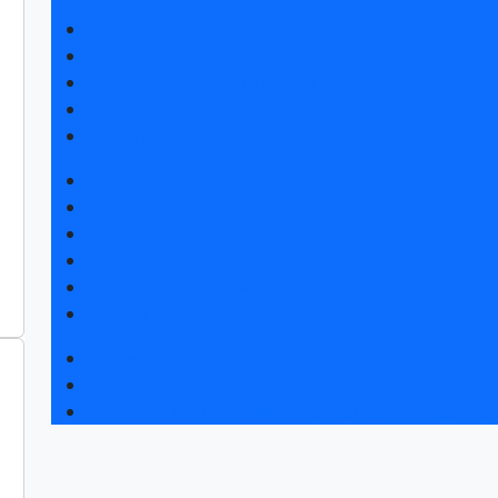
Получить билет
Список участников 2026
Интерактивный план 2025
Правила посещения
Гостиницы и визовая поддержка
Новости выставки
Статьи участников
Пресс-релизы
Фото и видео
Аккредитация СМИ
Для СМИ
Форум «Собственная генерация»
Серия вебинаров «Энергия знаний»
Регистрация на вебинар «Инфраструктура ЦОД