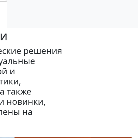
ки
еские решения
туальные
ой и
тики,
а также
и новинки,
лены на