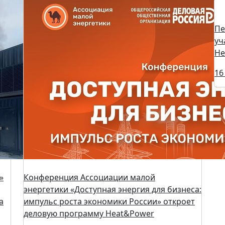
Пе
уч
He
16
»
Конференция Ассоциации малой
энергетики «Доступная энергия для бизнеса:
а
импульс роста экономики России» откроет
деловую программу Heat&Power