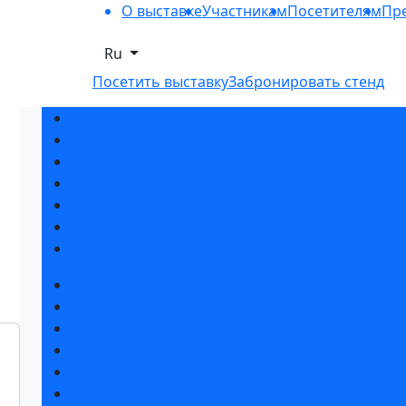
О выставке
Участникам
Посетителям
Пре
Ru
Посетить выставку
Забронировать стенд
Разделы выставки
Список участников 2026
Спикеры
Отзывы о выставке
Партнеры и спонсоры
Ответы на частые вопросы
Контакты
Забронировать стенд
Специальная экспозиция: «Инженерная инфра
Каталог стендов
Советы по участию в выставке
Пригласить посетителей на стенд
Гостиницы и визовая поддержка