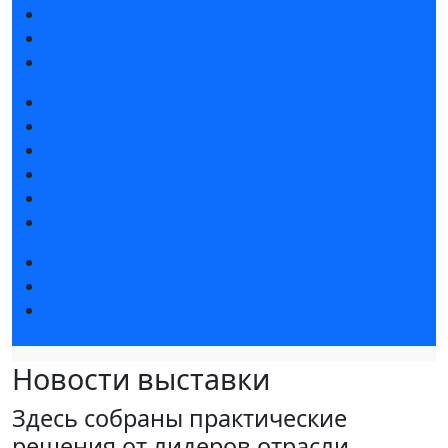
Интерактивный план 2025
Правила посещения
Гостиницы и визовая поддержка
Новости выставки
Статьи участников
Пресс-релизы
Фото и видео
Аккредитация СМИ
Для СМИ
Форум «Собственная генерация»
Серия вебинаров «Энергия знаний»
Регистрация на вебинар «Инфраструктура ЦОД в
России»
Новости выставки
Здесь собраны практические
решения от лидеров отрасли,