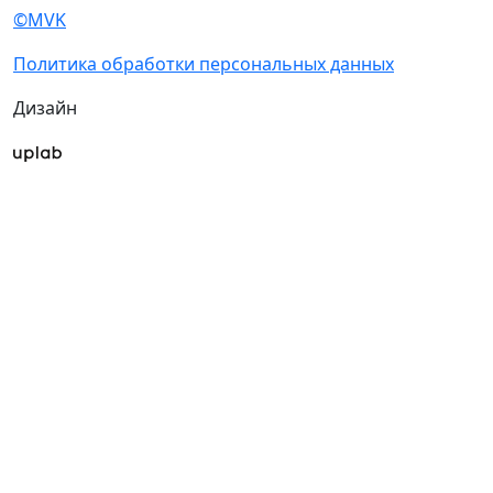
соответствии с
Политикой
обработки персональных данных
Согласен на
получение уведомлений
и рекламных сообщений
о выставках
компании MVK
О выставке
Разделы выставки
Список участников 2026
О выставке
Спикеры
Отзывы о выставке
Разделы выставки
Партнеры и спонсоры
Список участников
Ответы на частые
2026
вопросы
Спикеры
Контакты
Отзывы о выставке
Партнеры и
Участникам
спонсоры
Забронировать стенд
Ответы на частые
Специальная
вопросы
экспозиция: