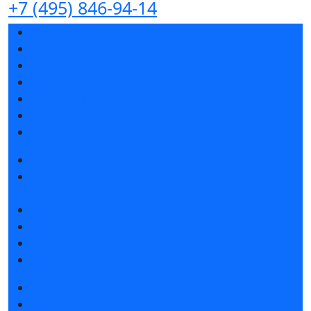
+7 (495) 846-94-14
Разделы выставки
Список участников 2026
Спикеры
Отзывы о выставке
Партнеры и спонсоры
Ответы на частые вопросы
Контакты
Забронировать стенд
Специальная экспозиция: «Инженерная
инфраструктура для майнинга и ЦОД»
Каталог стендов
Советы по участию в выставке
Пригласить посетителей на стенд
Гостиницы и визовая поддержка
Получить билет
Список участников 2026