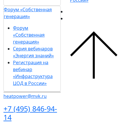
Melanie.Milano@mvk.ru
+7 (495) 846-94-14
доб. 6216
Подпишитесь на нашу рассылку
Ценим ваше время, поэтому будем присылать
только важные новости выставки и
спецпредложения.
Хочу получать рассылки с информацией для:
Посетителей
Участников
СМИ
Согласен на
обработку
Подписаться
персональных данных
в
на рассылку