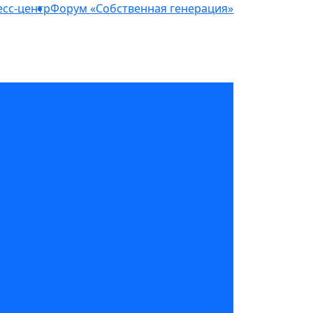
сс-центр
Форум «Собственная генерация»
структура для майнинга и ЦОД»