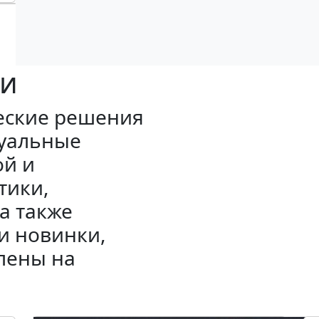
ки
еские решения
туальные
ой и
тики,
а также
и новинки,
лены на