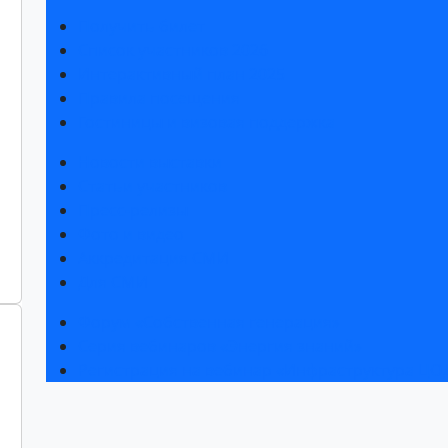
Получить билет
Список участников 2026
Интерактивный план 2025
Правила посещения
Гостиницы и визовая поддержка
Новости выставки
Статьи участников
Пресс-релизы
Фото и видео
Аккредитация СМИ
Для СМИ
Форум «Собственная генерация»
Серия вебинаров «Энергия знаний»
Регистрация на вебинар «Инфраструктура ЦОД