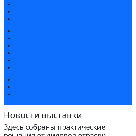
Интерактивный план 2025
Правила посещения
Гостиницы и визовая поддержка
Новости выставки
Статьи участников
Пресс-релизы
Фото и видео
Аккредитация СМИ
Для СМИ
Форум «Собственная генерация»
Серия вебинаров «Энергия знаний»
Регистрация на вебинар «Инфраструктура ЦОД в
России»
Новости выставки
Здесь собраны практические
решения от лидеров отрасли,