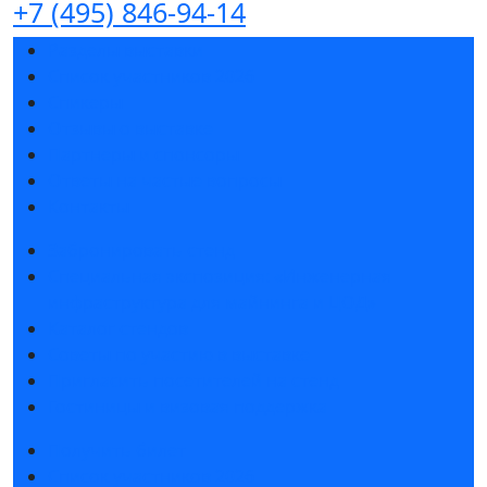
+7 (495) 846-94-14
Разделы выставки
Список участников 2026
Спикеры
Отзывы о выставке
Партнеры и спонсоры
Ответы на частые вопросы
Контакты
Забронировать стенд
Специальная экспозиция: «Инженерная
инфраструктура для майнинга и ЦОД»
Каталог стендов
Советы по участию в выставке
Пригласить посетителей на стенд
Гостиницы и визовая поддержка
Получить билет
Список участников 2026