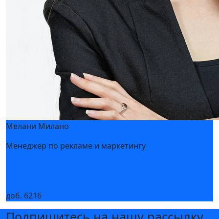
Мелани Милано
Менеджер по рекламе и маркетингу
Melanie.Milano@mvk.ru
+7 (495) 846-94-14
доб. 6216
Подпишитесь на нашу рассылку