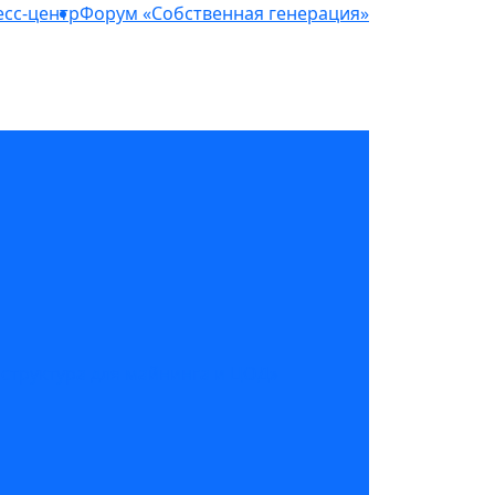
сс-центр
Форум «Собственная генерация»
структура для майнинга и ЦОД»