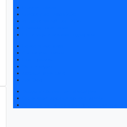
Получить билет
Список участников 2026
Интерактивный план 2025
Правила посещения
Гостиницы и визовая поддержка
Новости выставки
Статьи участников
Пресс-релизы
Фото и видео
Аккредитация СМИ
Для СМИ
Форум «Собственная генерация»
Серия вебинаров «Энергия знаний»
Регистрация на вебинар «Инфраструктура ЦОД