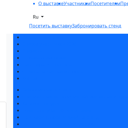
О выставке
Участникам
Посетителям
Пре
Ru
Посетить выставку
Забронировать стенд
Разделы выставки
Список участников 2026
Спикеры
Отзывы о выставке
Партнеры и спонсоры
Ответы на частые вопросы
Контакты
Забронировать стенд
Специальная экспозиция: «Инженерная инфра
Каталог стендов
Советы по участию в выставке
Пригласить посетителей на стенд
Гостиницы и визовая поддержка