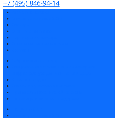
+7 (495) 846-94-14
Разделы выставки
Список участников 2026
Спикеры
Отзывы о выставке
Партнеры и спонсоры
Ответы на частые вопросы
Контакты
Забронировать стенд
Специальная экспозиция: «Инженерная
инфраструктура для майнинга и ЦОД»
Каталог стендов
Советы по участию в выставке
Пригласить посетителей на стенд
Гостиницы и визовая поддержка
Получить билет
Список участников 2026