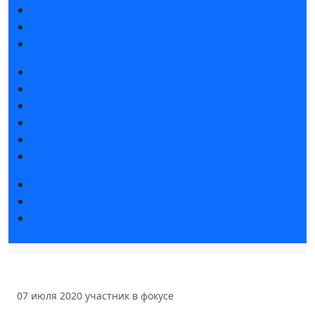
Интерактивный план 2025
Правила посещения
Гостиницы и визовая поддержка
Новости выставки
Статьи участников
Пресс-релизы
Фото и видео
Аккредитация СМИ
Для СМИ
Форум «Собственная генерация»
Серия вебинаров «Энергия знаний»
Регистрация на вебинар «Инфраструктура ЦОД в
России»
07 июля 2020
участник в фокусе