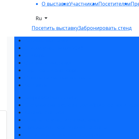
О выставке
Участникам
Посетителям
Пре
Ru
Посетить выставку
Забронировать стенд
Разделы выставки
Список участников 2026
Спикеры
Отзывы о выставке
Партнеры и спонсоры
Ответы на частые вопросы
Контакты
Забронировать стенд
Специальная экспозиция: «Инженерная инфра
Каталог стендов
Советы по участию в выставке
Пригласить посетителей на стенд
Гостиницы и визовая поддержка