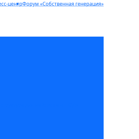
сс-центр
Форум «Собственная генерация»
структура для майнинга и ЦОД»