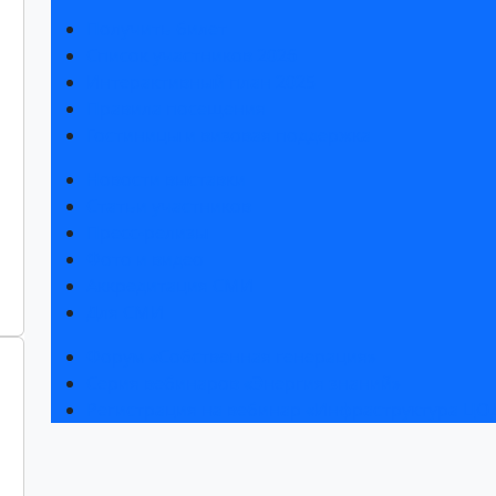
Получить билет
Список участников 2026
Интерактивный план 2025
Правила посещения
Гостиницы и визовая поддержка
Новости выставки
Статьи участников
Пресс-релизы
Фото и видео
Аккредитация СМИ
Для СМИ
Форум «Собственная генерация»
Серия вебинаров «Энергия знаний»
Регистрация на вебинар «Инфраструктура ЦОД