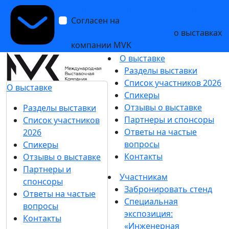
обработки персональных данных
Согласен на
получение уведомлений
и рекламных сообщений
о выставках
компании MVK
О выставке
Разделы выставки
Список участников 2026
О выставке
Спикеры
Отзывы о выставке
Разделы выставки
Партнеры и спонсоры
Список участников
Ответы на частые
2026
вопросы
Спикеры
Контакты
Отзывы о выставке
Партнеры и
Участникам
спонсоры
Забронировать стенд
Ответы на частые
Специальная
вопросы
экспозиция:
Контакты
«Инженерная