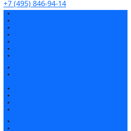
+7 (495) 846-94-14
Разделы выставки
Список участников 2026
Спикеры
Отзывы о выставке
Партнеры и спонсоры
Ответы на частые вопросы
Контакты
Забронировать стенд
Специальная экспозиция: «Инженерная
инфраструктура для майнинга и ЦОД»
Каталог стендов
Советы по участию в выставке
Пригласить посетителей на стенд
Гостиницы и визовая поддержка
Получить билет
Список участников 2026