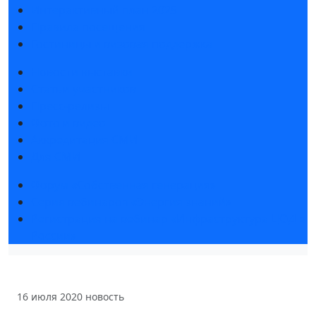
Интерактивный план 2025
Правила посещения
Гостиницы и визовая поддержка
Новости выставки
Статьи участников
Пресс-релизы
Фото и видео
Аккредитация СМИ
Для СМИ
Форум «Собственная генерация»
Серия вебинаров «Энергия знаний»
Регистрация на вебинар «Инфраструктура ЦОД в
России»
16 июля 2020
новость