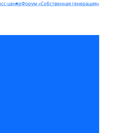
сс-центр
Форум «Собственная генерация»
структура для майнинга и ЦОД»