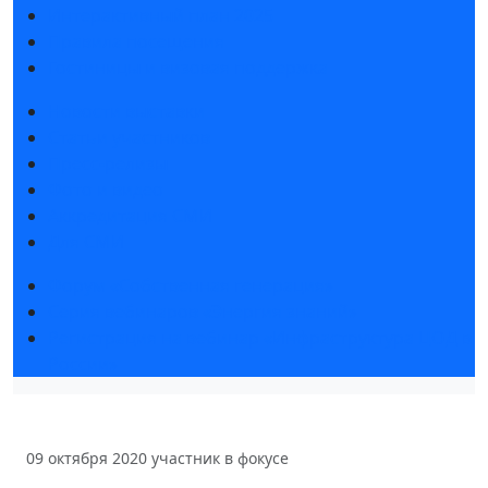
Интерактивный план 2025
Правила посещения
Гостиницы и визовая поддержка
Новости выставки
Статьи участников
Пресс-релизы
Фото и видео
Аккредитация СМИ
Для СМИ
Форум «Собственная генерация»
Серия вебинаров «Энергия знаний»
Регистрация на вебинар «Инфраструктура ЦОД в
России»
09 октября 2020
участник в фокусе