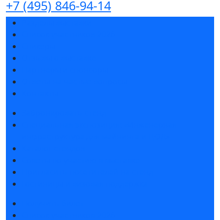
+7 (495) 846-94-14
Разделы выставки
Список участников 2026
Спикеры
Отзывы о выставке
Партнеры и спонсоры
Ответы на частые вопросы
Контакты
Забронировать стенд
Специальная экспозиция: «Инженерная
инфраструктура для майнинга и ЦОД»
Каталог стендов
Советы по участию в выставке
Пригласить посетителей на стенд
Гостиницы и визовая поддержка
Получить билет
Список участников 2026