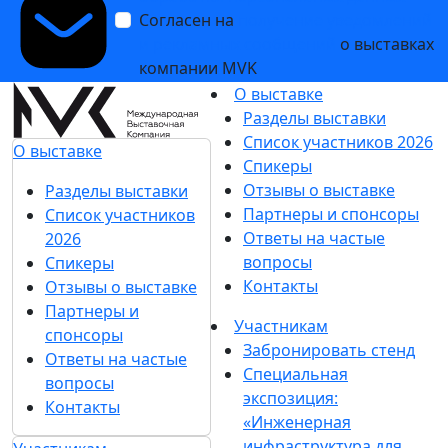
Согласен на
получение уведомлений
и рекламных сообщений
о выставках
компании MVK
О выставке
Разделы выставки
Список участников 2026
О выставке
Спикеры
Отзывы о выставке
Разделы выставки
Партнеры и спонсоры
Список участников
Ответы на частые
2026
вопросы
Спикеры
Контакты
Отзывы о выставке
Партнеры и
Участникам
спонсоры
Забронировать стенд
Ответы на частые
Специальная
вопросы
экспозиция:
Контакты
«Инженерная
инфраструктура для