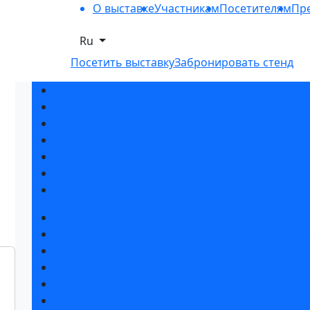
О выставке
Участникам
Посетителям
Пре
Ru
Посетить выставку
Забронировать стенд
Разделы выставки
Список участников 2026
Спикеры
Отзывы о выставке
Партнеры и спонсоры
Ответы на частые вопросы
Контакты
Забронировать стенд
Специальная экспозиция: «Инженерная инфра
Каталог стендов
Советы по участию в выставке
Пригласить посетителей на стенд
Гостиницы и визовая поддержка