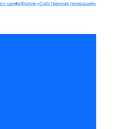
сс-центр
Форум «Собственная генерация»
структура для майнинга и ЦОД»