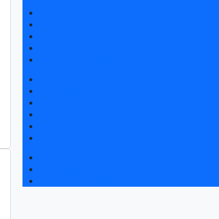
Получить билет
Список участников 2026
Интерактивный план 2025
Правила посещения
Гостиницы и визовая поддержка
Новости выставки
Статьи участников
Пресс-релизы
Фото и видео
Аккредитация СМИ
Для СМИ
Форум «Собственная генерация»
Серия вебинаров «Энергия знаний»
Регистрация на вебинар «Инфраструктура ЦОД