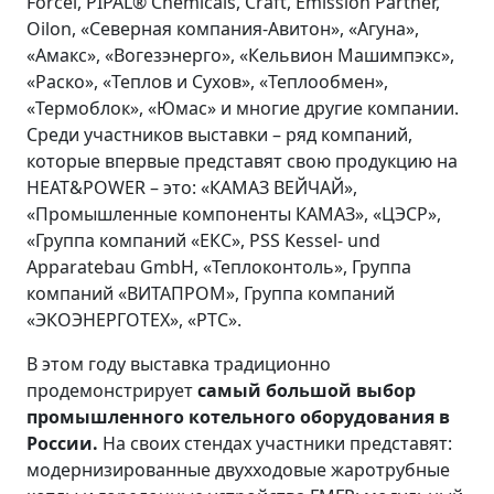
Forcel, PIPAL® Chemicals, Craft, Emission Partner,
Oilon, «Северная компания-Авитон», «Агуна»,
«Амакс», «Вогезэнерго», «Кельвион Машимпэкс»,
«Раско», «Теплов и Сухов», «Теплообмен»,
«Термоблок», «Юмас» и многие другие компании.
Среди участников выставки – ряд компаний,
которые впервые представят свою продукцию на
HEAT&POWER – это: «КАМАЗ ВЕЙЧАЙ»,
«Промышленные компоненты КАМАЗ», «ЦЭСР»,
«Группа компаний «ЕКС», PSS Kessel- und
Apparatebau GmbH, «Теплоконтоль», Группа
компаний «ВИТАПРОМ», Группа компаний
«ЭКОЭНЕРГОТЕХ», «РТС».
В этом году выставка традиционно
продемонстрирует
самый большой выбор
промышленного котельного оборудования в
России.
На своих стендах участники представят:
модернизированные двухходовые жаротрубные