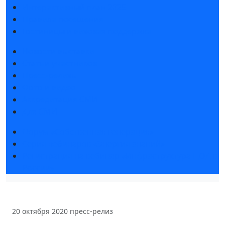
Интерактивный план 2025
Правила посещения
Гостиницы и визовая поддержка
Новости выставки
Статьи участников
Пресс-релизы
Фото и видео
Аккредитация СМИ
Для СМИ
Форум «Собственная генерация»
Серия вебинаров «Энергия знаний»
Регистрация на вебинар «Инфраструктура ЦОД в
России»
20 октября 2020
пресс-релиз