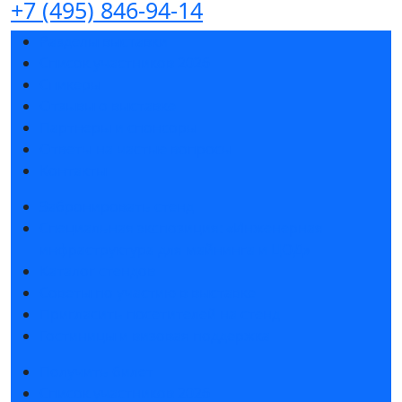
+7 (495) 846-94-14
Разделы выставки
Список участников 2026
Спикеры
Отзывы о выставке
Партнеры и спонсоры
Ответы на частые вопросы
Контакты
Забронировать стенд
Специальная экспозиция: «Инженерная
инфраструктура для майнинга и ЦОД»
Каталог стендов
Советы по участию в выставке
Пригласить посетителей на стенд
Гостиницы и визовая поддержка
Получить билет
Список участников 2026