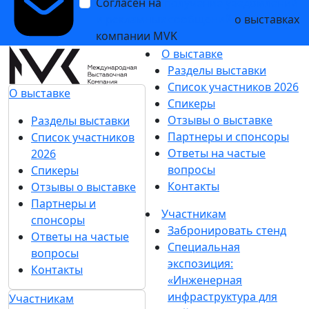
Согласен на
получение уведомлений
и рекламных сообщений
о выставках
компании MVK
О выставке
Разделы выставки
Список участников 2026
О выставке
Спикеры
Отзывы о выставке
Разделы выставки
Партнеры и спонсоры
Список участников
Ответы на частые
2026
вопросы
Спикеры
Контакты
Отзывы о выставке
Партнеры и
Участникам
спонсоры
Забронировать стенд
Ответы на частые
Специальная
вопросы
экспозиция:
Контакты
«Инженерная
инфраструктура для
Участникам