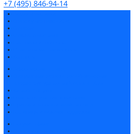
+7 (495) 846-94-14
Разделы выставки
Список участников 2026
Спикеры
Отзывы о выставке
Партнеры и спонсоры
Ответы на частые вопросы
Контакты
Забронировать стенд
Специальная экспозиция: «Инженерная
инфраструктура для майнинга и ЦОД»
Каталог стендов
Советы по участию в выставке
Пригласить посетителей на стенд
Гостиницы и визовая поддержка
Получить билет
Список участников 2026