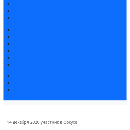
Интерактивный план 2025
Правила посещения
Гостиницы и визовая поддержка
Новости выставки
Статьи участников
Пресс-релизы
Фото и видео
Аккредитация СМИ
Для СМИ
Форум «Собственная генерация»
Серия вебинаров «Энергия знаний»
Регистрация на вебинар «Инфраструктура ЦОД в
России»
14 декабря 2020
участник в фокусе