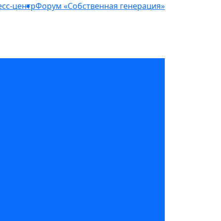
сс-центр
Форум «Собственная генерация»
структура для майнинга и ЦОД»