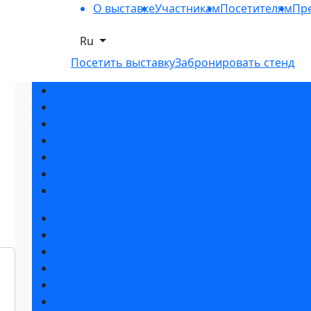
О выставке
Участникам
Посетителям
Пре
Ru
Посетить выставку
Забронировать стенд
Разделы выставки
Список участников 2026
Спикеры
Отзывы о выставке
Партнеры и спонсоры
Ответы на частые вопросы
Контакты
Забронировать стенд
Специальная экспозиция: «Инженерная инфра
Каталог стендов
Советы по участию в выставке
Пригласить посетителей на стенд
Гостиницы и визовая поддержка