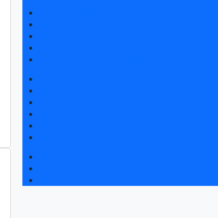
Получить билет
Список участников 2026
Интерактивный план 2025
Правила посещения
Гостиницы и визовая поддержка
Новости выставки
Статьи участников
Пресс-релизы
Фото и видео
Аккредитация СМИ
Для СМИ
Форум «Собственная генерация»
Серия вебинаров «Энергия знаний»
Регистрация на вебинар «Инфраструктура ЦОД