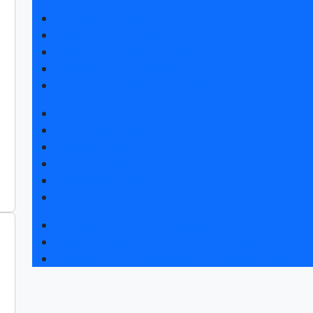
Получить билет
Список участников 2026
Интерактивный план 2025
Правила посещения
Гостиницы и визовая поддержка
Новости выставки
Статьи участников
Пресс-релизы
Фото и видео
Аккредитация СМИ
Для СМИ
Форум «Собственная генерация»
Серия вебинаров «Энергия знаний»
Регистрация на вебинар «Инфраструктура ЦОД