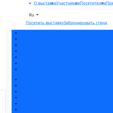
О выставке
Участникам
Посетителям
Пре
Ru
Посетить выставку
Забронировать стенд
Разделы выставки
Список участников 2026
Спикеры
Отзывы о выставке
Партнеры и спонсоры
Ответы на частые вопросы
Контакты
Забронировать стенд
Специальная экспозиция: «Инженерная инфра
Каталог стендов
Советы по участию в выставке
Пригласить посетителей на стенд
Гостиницы и визовая поддержка