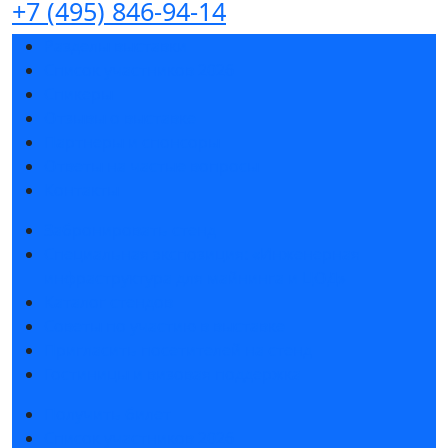
+7 (495) 846-94-14
Разделы выставки
Список участников 2026
Спикеры
Отзывы о выставке
Партнеры и спонсоры
Ответы на частые вопросы
Контакты
Забронировать стенд
Специальная экспозиция: «Инженерная
инфраструктура для майнинга и ЦОД»
Каталог стендов
Советы по участию в выставке
Пригласить посетителей на стенд
Гостиницы и визовая поддержка
Получить билет
Список участников 2026