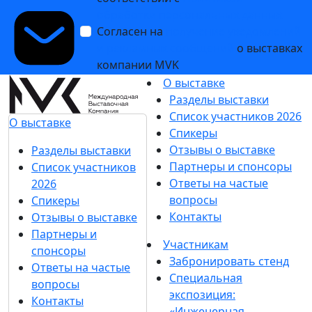
обработки персональных данных
Согласен на
получение уведомлений
и рекламных сообщений
о выставках
компании MVK
О выставке
Разделы выставки
Список участников 2026
О выставке
Спикеры
Отзывы о выставке
Разделы выставки
Партнеры и спонсоры
Список участников
Ответы на частые
2026
вопросы
Спикеры
Контакты
Отзывы о выставке
Партнеры и
Участникам
спонсоры
Забронировать стенд
Ответы на частые
Специальная
вопросы
экспозиция:
Контакты
«Инженерная