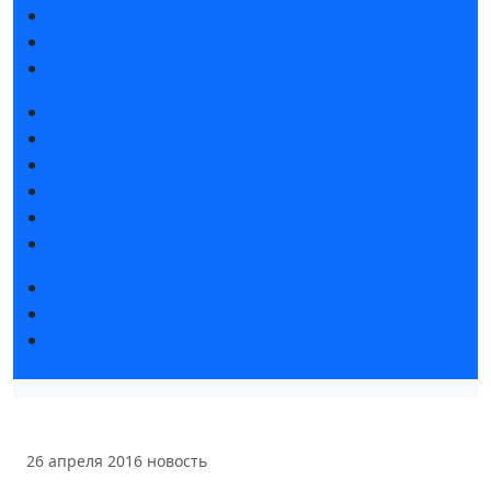
Интерактивный план 2025
Правила посещения
Гостиницы и визовая поддержка
Новости выставки
Статьи участников
Пресс-релизы
Фото и видео
Аккредитация СМИ
Для СМИ
Форум «Собственная генерация»
Серия вебинаров «Энергия знаний»
Регистрация на вебинар «Инфраструктура ЦОД в
России»
26 апреля 2016
новость