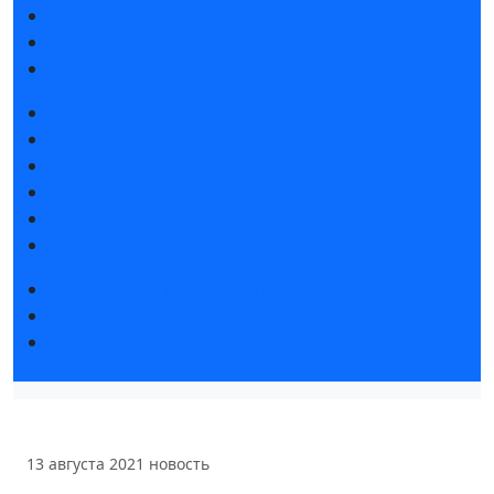
Интерактивный план 2025
Правила посещения
Гостиницы и визовая поддержка
Новости выставки
Статьи участников
Пресс-релизы
Фото и видео
Аккредитация СМИ
Для СМИ
Форум «Собственная генерация»
Серия вебинаров «Энергия знаний»
Регистрация на вебинар «Инфраструктура ЦОД в
России»
13 августа 2021
новость