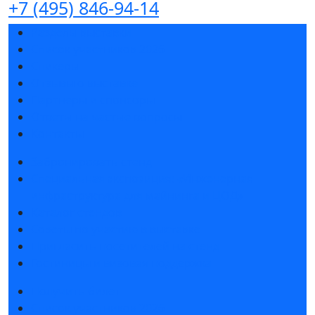
+7 (495) 846-94-14
Разделы выставки
Список участников 2026
Спикеры
Отзывы о выставке
Партнеры и спонсоры
Ответы на частые вопросы
Контакты
Забронировать стенд
Специальная экспозиция: «Инженерная
инфраструктура для майнинга и ЦОД»
Каталог стендов
Советы по участию в выставке
Пригласить посетителей на стенд
Гостиницы и визовая поддержка
Получить билет
Список участников 2026