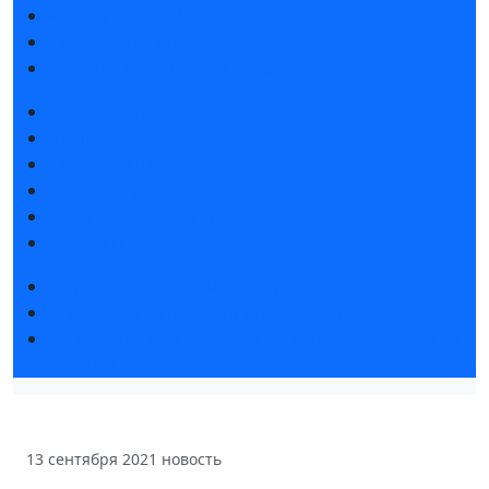
Интерактивный план 2025
Правила посещения
Гостиницы и визовая поддержка
Новости выставки
Статьи участников
Пресс-релизы
Фото и видео
Аккредитация СМИ
Для СМИ
Форум «Собственная генерация»
Серия вебинаров «Энергия знаний»
Регистрация на вебинар «Инфраструктура ЦОД в
России»
13 сентября 2021
новость