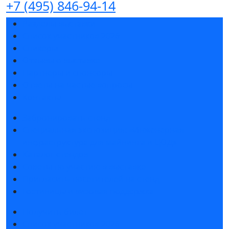
+7 (495) 846-94-14
Разделы выставки
Список участников 2026
Спикеры
Отзывы о выставке
Партнеры и спонсоры
Ответы на частые вопросы
Контакты
Забронировать стенд
Специальная экспозиция: «Инженерная
инфраструктура для майнинга и ЦОД»
Каталог стендов
Советы по участию в выставке
Пригласить посетителей на стенд
Гостиницы и визовая поддержка
Получить билет
Список участников 2026