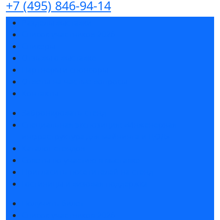
+7 (495) 846-94-14
Разделы выставки
Список участников 2026
Спикеры
Отзывы о выставке
Партнеры и спонсоры
Ответы на частые вопросы
Контакты
Забронировать стенд
Специальная экспозиция: «Инженерная
инфраструктура для майнинга и ЦОД»
Каталог стендов
Советы по участию в выставке
Пригласить посетителей на стенд
Гостиницы и визовая поддержка
Получить билет
Список участников 2026