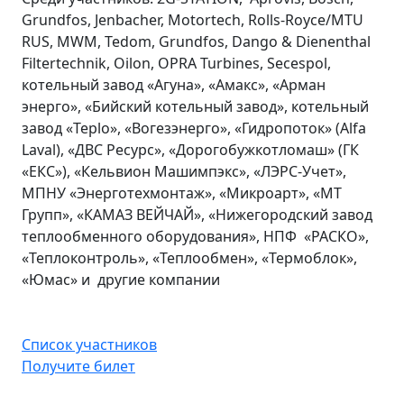
Grundfos, Jenbacher, Motortech, Rolls-Royce/MTU
RUS, MWM, Tedom, Grundfos, Dango & Dienenthal
Filtertechnik, Oilon, OPRA Turbines, Secespol,
котельный завод «Агуна», «Амакс», «Арман
энерго», «Бийский котельный завод», котельный
завод «Teplo», «Вогезэнерго», «Гидропоток» (Alfa
Laval), «ДВС Ресурс», «Дорогобужкотломаш» (ГК
«ЕКС»), «Кельвион Машимпэкс», «ЛЭРС-Учет»,
МПНУ «Энерготехмонтаж», «Микроарт», «МТ
Групп», «КАМАЗ ВЕЙЧАЙ», «Нижегородский завод
теплообменного оборудования», НПФ «РАСКО»,
«Теплоконтроль», «Теплообмен», «Термоблок»,
«Юмас» и другие компании
Список участников
Получите билет