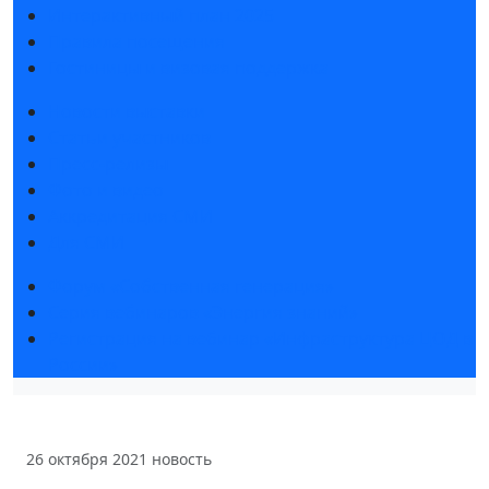
Интерактивный план 2025
Правила посещения
Гостиницы и визовая поддержка
Новости выставки
Статьи участников
Пресс-релизы
Фото и видео
Аккредитация СМИ
Для СМИ
Форум «Собственная генерация»
Серия вебинаров «Энергия знаний»
Регистрация на вебинар «Инфраструктура ЦОД в
России»
26 октября 2021
новость