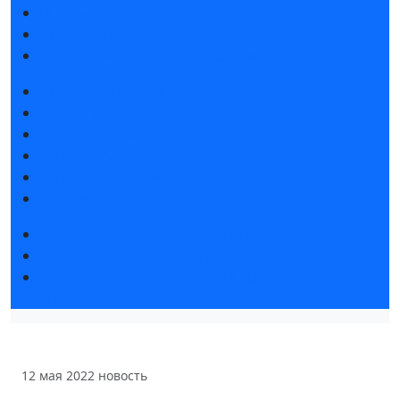
Интерактивный план 2025
Правила посещения
Гостиницы и визовая поддержка
Новости выставки
Статьи участников
Пресс-релизы
Фото и видео
Аккредитация СМИ
Для СМИ
Форум «Собственная генерация»
Серия вебинаров «Энергия знаний»
Регистрация на вебинар «Инфраструктура ЦОД в
России»
12 мая 2022
новость