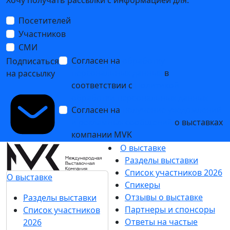
Посетителей
Участников
СМИ
Согласен на
обработку
Подписаться
персональных данных
в
на рассылку
соответствии с
Политикой
обработки персональных данных
Согласен на
получение уведомлений
и рекламных сообщений
о выставках
компании MVK
О выставке
Разделы выставки
Список участников 2026
О выставке
Спикеры
Отзывы о выставке
Разделы выставки
Партнеры и спонсоры
Список участников
Ответы на частые
2026