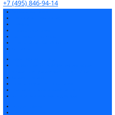
+7 (495) 846-94-14
Разделы выставки
Список участников 2026
Спикеры
Отзывы о выставке
Партнеры и спонсоры
Ответы на частые вопросы
Контакты
Забронировать стенд
Специальная экспозиция: «Инженерная
инфраструктура для майнинга и ЦОД»
Каталог стендов
Советы по участию в выставке
Пригласить посетителей на стенд
Гостиницы и визовая поддержка
Получить билет
Список участников 2026