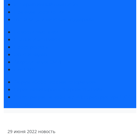
Интерактивный план 2025
Правила посещения
Гостиницы и визовая поддержка
Новости выставки
Статьи участников
Пресс-релизы
Фото и видео
Аккредитация СМИ
Для СМИ
Форум «Собственная генерация»
Серия вебинаров «Энергия знаний»
Регистрация на вебинар «Инфраструктура ЦОД в
России»
29 июня 2022
новость