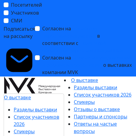
Посетителей
Участников
СМИ
Согласен на
обработку
Подписаться
персональных данных
в
на рассылку
соответствии с
Политикой
обработки персональных данных
Согласен на
получение уведомлений
и рекламных сообщений
о выставках
компании MVK
О выставке
Разделы выставки
Список участников 2026
О выставке
Спикеры
Отзывы о выставке
Разделы выставки
Партнеры и спонсоры
Список участников
Ответы на частые
2026
вопросы
Спикеры