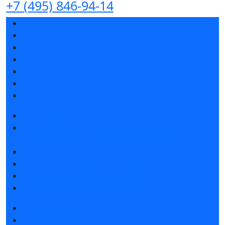
+7 (495) 846-94-14
Разделы выставки
Список участников 2026
Спикеры
Отзывы о выставке
Партнеры и спонсоры
Ответы на частые вопросы
Контакты
Забронировать стенд
Специальная экспозиция: «Инженерная
инфраструктура для майнинга и ЦОД»
Каталог стендов
Советы по участию в выставке
Пригласить посетителей на стенд
Гостиницы и визовая поддержка
Получить билет
Список участников 2026