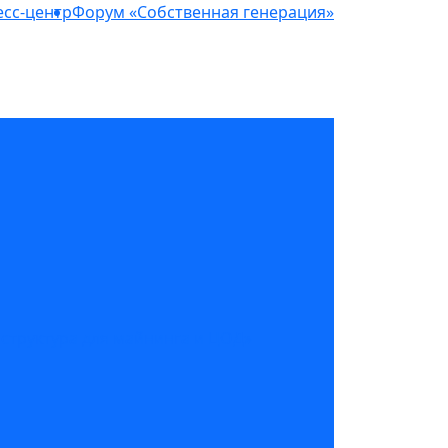
сс-центр
Форум «Собственная генерация»
структура для майнинга и ЦОД»