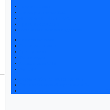
Получить билет
Список участников 2026
Интерактивный план 2025
Правила посещения
Гостиницы и визовая поддержка
Новости выставки
Статьи участников
Пресс-релизы
Фото и видео
Аккредитация СМИ
Для СМИ
Форум «Собственная генерация»
Серия вебинаров «Энергия знаний»
Регистрация на вебинар «Инфраструктура ЦОД