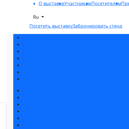
О выставке
Участникам
Посетителям
Пре
Ru
Посетить выставку
Забронировать стенд
Разделы выставки
Список участников 2026
Спикеры
Отзывы о выставке
Партнеры и спонсоры
Ответы на частые вопросы
Контакты
Забронировать стенд
Специальная экспозиция: «Инженерная инфра
Каталог стендов
Советы по участию в выставке
Пригласить посетителей на стенд
Гостиницы и визовая поддержка