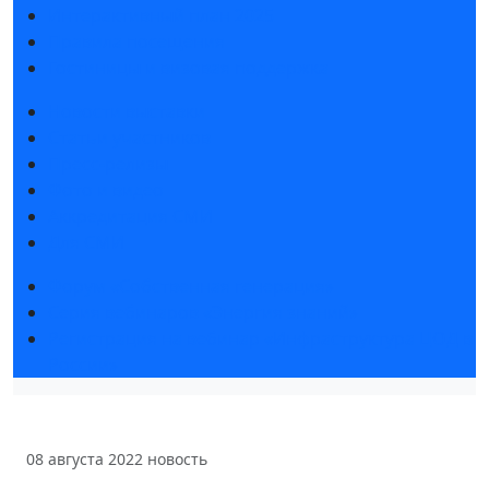
Интерактивный план 2025
Правила посещения
Гостиницы и визовая поддержка
Новости выставки
Статьи участников
Пресс-релизы
Фото и видео
Аккредитация СМИ
Для СМИ
Форум «Собственная генерация»
Серия вебинаров «Энергия знаний»
Регистрация на вебинар «Инфраструктура ЦОД в
России»
08 августа 2022
новость