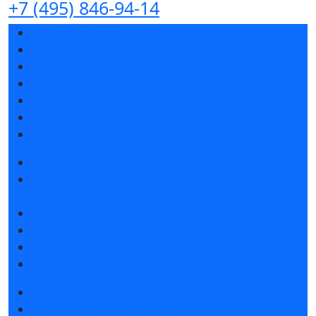
+7 (495) 846-94-14
Разделы выставки
Список участников 2026
Спикеры
Отзывы о выставке
Партнеры и спонсоры
Ответы на частые вопросы
Контакты
Забронировать стенд
Специальная экспозиция: «Инженерная
инфраструктура для майнинга и ЦОД»
Каталог стендов
Советы по участию в выставке
Пригласить посетителей на стенд
Гостиницы и визовая поддержка
Получить билет
Список участников 2026