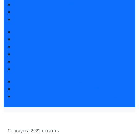
Интерактивный план 2025
Правила посещения
Гостиницы и визовая поддержка
Новости выставки
Статьи участников
Пресс-релизы
Фото и видео
Аккредитация СМИ
Для СМИ
Форум «Собственная генерация»
Серия вебинаров «Энергия знаний»
Регистрация на вебинар «Инфраструктура ЦОД в
России»
11 августа 2022
новость