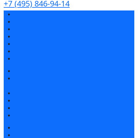
+7 (495) 846-94-14
Разделы выставки
Список участников 2026
Спикеры
Отзывы о выставке
Партнеры и спонсоры
Ответы на частые вопросы
Контакты
Забронировать стенд
Специальная экспозиция: «Инженерная
инфраструктура для майнинга и ЦОД»
Каталог стендов
Советы по участию в выставке
Пригласить посетителей на стенд
Гостиницы и визовая поддержка
Получить билет
Список участников 2026