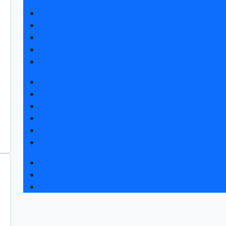
Получить билет
Список участников 2026
Интерактивный план 2025
Правила посещения
Гостиницы и визовая поддержка
Новости выставки
Статьи участников
Пресс-релизы
Фото и видео
Аккредитация СМИ
Для СМИ
Форум «Собственная генерация»
Серия вебинаров «Энергия знаний»
Регистрация на вебинар «Инфраструктура ЦОД