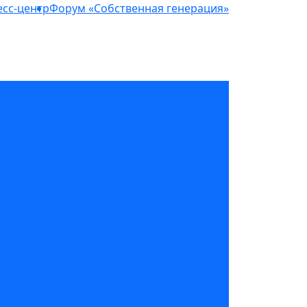
сс-центр
Форум «Собственная генерация»
структура для майнинга и ЦОД»