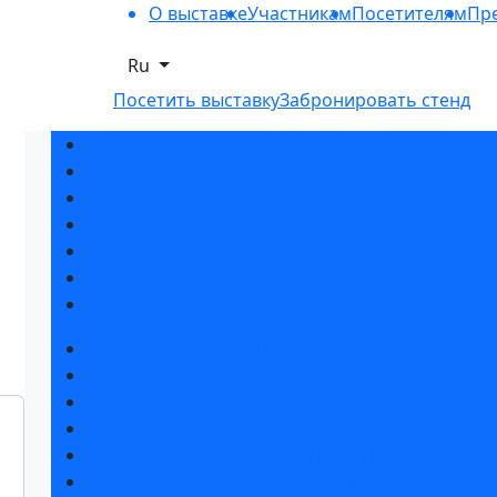
О выставке
Участникам
Посетителям
Пре
Ru
Посетить выставку
Забронировать стенд
Разделы выставки
Список участников 2026
Спикеры
Отзывы о выставке
Партнеры и спонсоры
Ответы на частые вопросы
Контакты
Забронировать стенд
Специальная экспозиция: «Инженерная инфра
Каталог стендов
Советы по участию в выставке
Пригласить посетителей на стенд
Гостиницы и визовая поддержка