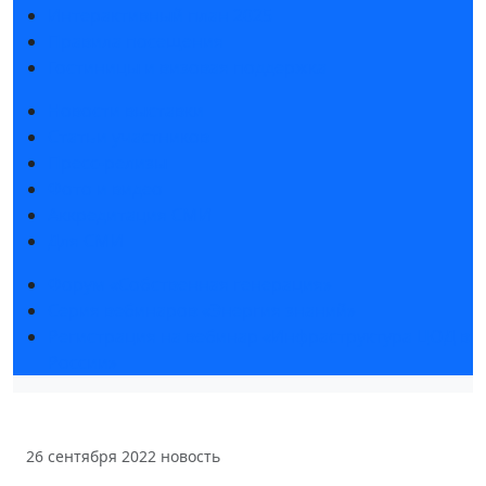
Интерактивный план 2025
Правила посещения
Гостиницы и визовая поддержка
Новости выставки
Статьи участников
Пресс-релизы
Фото и видео
Аккредитация СМИ
Для СМИ
Форум «Собственная генерация»
Серия вебинаров «Энергия знаний»
Регистрация на вебинар «Инфраструктура ЦОД в
России»
26 сентября 2022
новость