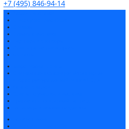
+7 (495) 846-94-14
Разделы выставки
Список участников 2026
Спикеры
Отзывы о выставке
Партнеры и спонсоры
Ответы на частые вопросы
Контакты
Забронировать стенд
Специальная экспозиция: «Инженерная
инфраструктура для майнинга и ЦОД»
Каталог стендов
Советы по участию в выставке
Пригласить посетителей на стенд
Гостиницы и визовая поддержка
Получить билет
Список участников 2026