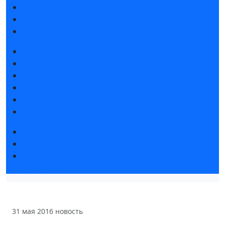
Интерактивный план 2025
Правила посещения
Гостиницы и визовая поддержка
Новости выставки
Статьи участников
Пресс-релизы
Фото и видео
Аккредитация СМИ
Для СМИ
Форум «Собственная генерация»
Серия вебинаров «Энергия знаний»
Регистрация на вебинар «Инфраструктура ЦОД в
России»
31 мая 2016
новость