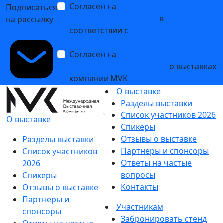
Согласен на
обработку
Подписаться
персональных данных
в
на рассылку
соответствии с
Политикой
обработки персональных данных
Согласен на
получение уведомлений
и рекламных сообщений
о выставках
компании MVK
О выставке
Разделы выставки
Список участников 2026
О выставке
Спикеры
Отзывы о выставке
Разделы выставки
Партнеры и спонсоры
Список участников
Ответы на частые
2026
вопросы
Спикеры
Контакты
Отзывы о выставке
Партнеры и
Участникам
спонсоры
Забронировать стенд