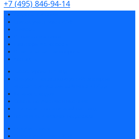
+7 (495) 846-94-14
Разделы выставки
Список участников 2026
Спикеры
Отзывы о выставке
Партнеры и спонсоры
Ответы на частые вопросы
Контакты
Забронировать стенд
Специальная экспозиция: «Инженерная
инфраструктура для майнинга и ЦОД»
Каталог стендов
Советы по участию в выставке
Пригласить посетителей на стенд
Гостиницы и визовая поддержка
Получить билет
Список участников 2026