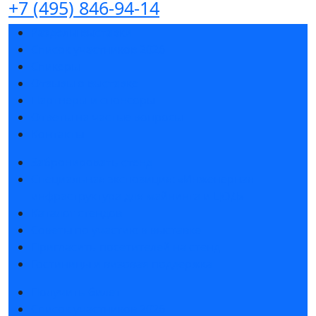
+7 (495) 846-94-14
Разделы выставки
Список участников 2026
Спикеры
Отзывы о выставке
Партнеры и спонсоры
Ответы на частые вопросы
Контакты
Забронировать стенд
Специальная экспозиция: «Инженерная
инфраструктура для майнинга и ЦОД»
Каталог стендов
Советы по участию в выставке
Пригласить посетителей на стенд
Гостиницы и визовая поддержка
Получить билет
Список участников 2026