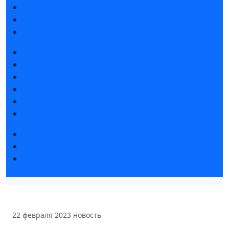
Интерактивный план 2025
Правила посещения
Гостиницы и визовая поддержка
Новости выставки
Статьи участников
Пресс-релизы
Фото и видео
Аккредитация СМИ
Для СМИ
Форум «Собственная генерация»
Серия вебинаров «Энергия знаний»
Регистрация на вебинар «Инфраструктура ЦОД в
России»
22 февраля 2023
новость