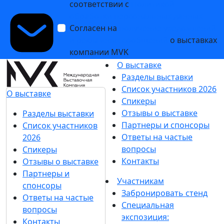
соответствии с
Политикой
обработки персональных данных
Согласен на
получение уведомлений
и рекламных сообщений
о выставках
компании MVK
О выставке
Разделы выставки
Список участников 2026
О выставке
Спикеры
Отзывы о выставке
Разделы выставки
Партнеры и спонсоры
Список участников
Ответы на частые
2026
вопросы
Спикеры
Контакты
Отзывы о выставке
Партнеры и
Участникам
спонсоры
Забронировать стенд
Ответы на частые
Специальная
вопросы
экспозиция:
Контакты