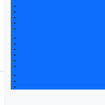
Получить билет
Список участников 2026
Интерактивный план 2025
Правила посещения
Гостиницы и визовая поддержка
Новости выставки
Статьи участников
Пресс-релизы
Фото и видео
Аккредитация СМИ
Для СМИ
Форум «Собственная генерация»
Серия вебинаров «Энергия знаний»
Регистрация на вебинар «Инфраструктура ЦОД