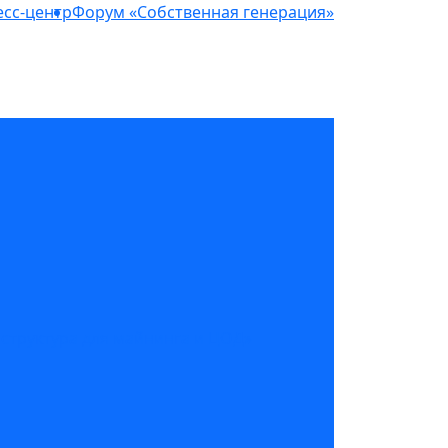
сс-центр
Форум «Собственная генерация»
структура для майнинга и ЦОД»