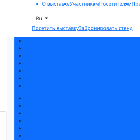
О выставке
Участникам
Посетителям
Пре
Ru
Посетить выставку
Забронировать стенд
Разделы выставки
Список участников 2026
Спикеры
Отзывы о выставке
Партнеры и спонсоры
Ответы на частые вопросы
Контакты
Забронировать стенд
Специальная экспозиция: «Инженерная инфра
Каталог стендов
Советы по участию в выставке
Пригласить посетителей на стенд
Гостиницы и визовая поддержка