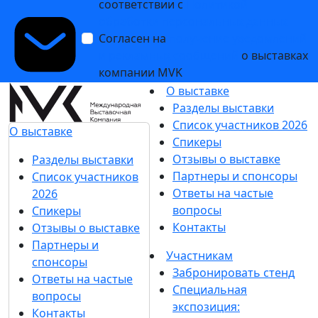
соответствии с
Политикой
обработки персональных данных
Согласен на
получение уведомлений
и рекламных сообщений
о выставках
компании MVK
О выставке
Разделы выставки
Список участников 2026
О выставке
Спикеры
Отзывы о выставке
Разделы выставки
Партнеры и спонсоры
Список участников
Ответы на частые
2026
вопросы
Спикеры
Контакты
Отзывы о выставке
Партнеры и
Участникам
спонсоры
Забронировать стенд
Ответы на частые
Специальная
вопросы
экспозиция:
Контакты