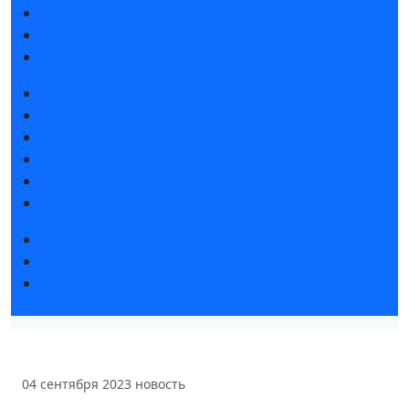
Интерактивный план 2025
Правила посещения
Гостиницы и визовая поддержка
Новости выставки
Статьи участников
Пресс-релизы
Фото и видео
Аккредитация СМИ
Для СМИ
Форум «Собственная генерация»
Серия вебинаров «Энергия знаний»
Регистрация на вебинар «Инфраструктура ЦОД в
России»
04 сентября 2023
новость