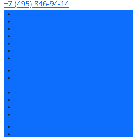
+7 (495) 846-94-14
Разделы выставки
Список участников 2026
Спикеры
Отзывы о выставке
Партнеры и спонсоры
Ответы на частые вопросы
Контакты
Забронировать стенд
Специальная экспозиция: «Инженерная
инфраструктура для майнинга и ЦОД»
Каталог стендов
Советы по участию в выставке
Пригласить посетителей на стенд
Гостиницы и визовая поддержка
Получить билет
Список участников 2026