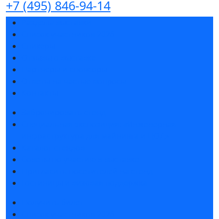
+7 (495) 846-94-14
Разделы выставки
Список участников 2026
Спикеры
Отзывы о выставке
Партнеры и спонсоры
Ответы на частые вопросы
Контакты
Забронировать стенд
Специальная экспозиция: «Инженерная
инфраструктура для майнинга и ЦОД»
Каталог стендов
Советы по участию в выставке
Пригласить посетителей на стенд
Гостиницы и визовая поддержка
Получить билет
Список участников 2026