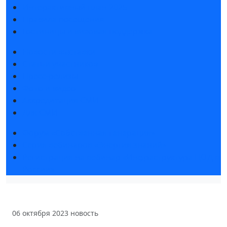
Интерактивный план 2025
Правила посещения
Гостиницы и визовая поддержка
Новости выставки
Статьи участников
Пресс-релизы
Фото и видео
Аккредитация СМИ
Для СМИ
Форум «Собственная генерация»
Серия вебинаров «Энергия знаний»
Регистрация на вебинар «Инфраструктура ЦОД в
России»
06 октября 2023
новость