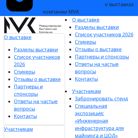
и рекламных сообщений
о выставках
компании MVK
О выставке
Разделы выставки
Список участников 2026
О выставке
Спикеры
Отзывы о выставке
Разделы выставки
Партнеры и спонсоры
Список участников
Ответы на частые
2026
вопросы
Спикеры
Контакты
Отзывы о выставке
Партнеры и
Участникам
спонсоры
Забронировать стенд
Ответы на частые
Специальная
вопросы
экспозиция:
Контакты
«Инженерная
инфраструктура для
Участникам
майнинга и ЦОД»