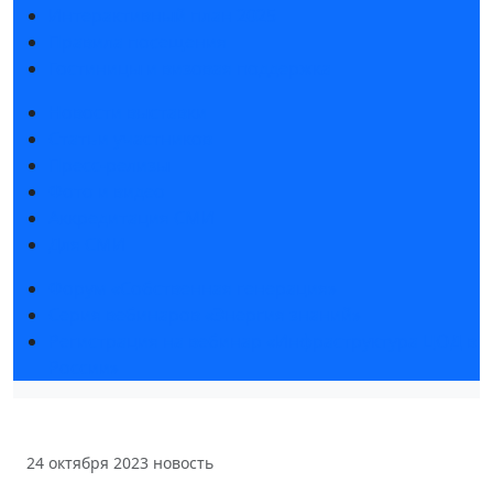
Интерактивный план 2025
Правила посещения
Гостиницы и визовая поддержка
Новости выставки
Статьи участников
Пресс-релизы
Фото и видео
Аккредитация СМИ
Для СМИ
Форум «Собственная генерация»
Серия вебинаров «Энергия знаний»
Регистрация на вебинар «Инфраструктура ЦОД в
России»
24 октября 2023
новость