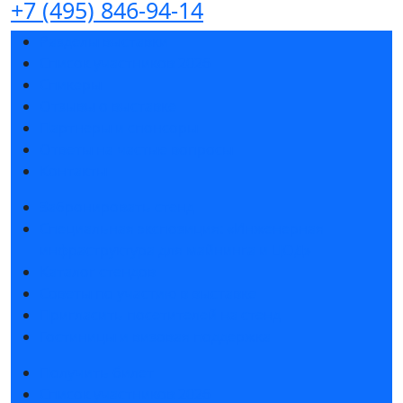
+7 (495) 846-94-14
Разделы выставки
Список участников 2026
Спикеры
Отзывы о выставке
Партнеры и спонсоры
Ответы на частые вопросы
Контакты
Забронировать стенд
Специальная экспозиция: «Инженерная
инфраструктура для майнинга и ЦОД»
Каталог стендов
Советы по участию в выставке
Пригласить посетителей на стенд
Гостиницы и визовая поддержка
Получить билет
Список участников 2026