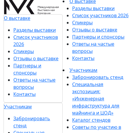
О выставке
Разделы выставки
Список участников 2026
О выставке
Спикеры
Отзывы о выставке
Разделы выставки
Партнеры и спонсоры
Список участников
Ответы на частые
2026
вопросы
Спикеры
Контакты
Отзывы о выставке
Партнеры и
Участникам
спонсоры
Забронировать стенд
Ответы на частые
Специальная
вопросы
экспозиция:
Контакты
«Инженерная
инфраструктура для
Участникам
майнинга и ЦОД»
Забронировать
Каталог стендов
стенд
Советы по участию в
Специальная