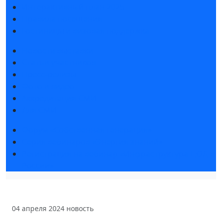
Интерактивный план 2025
Правила посещения
Гостиницы и визовая поддержка
Новости выставки
Статьи участников
Пресс-релизы
Фото и видео
Аккредитация СМИ
Для СМИ
Форум «Собственная генерация»
Серия вебинаров «Энергия знаний»
Регистрация на вебинар «Инфраструктура ЦОД в
России»
04 апреля 2024
новость