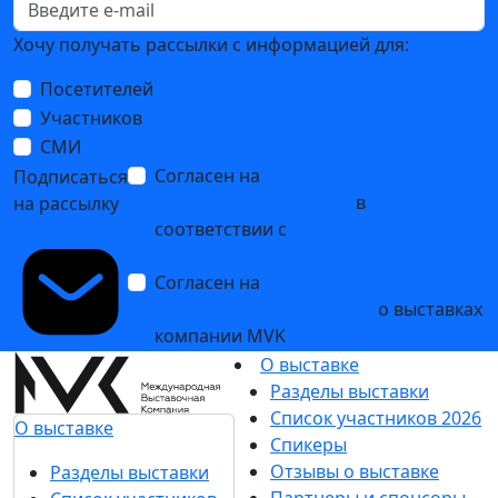
Хочу получать рассылки с информацией для:
Посетителей
Участников
СМИ
Согласен на
обработку
Подписаться
персональных данных
в
на рассылку
соответствии с
Политикой
обработки персональных данных
Согласен на
получение уведомлений
и рекламных сообщений
о выставках
компании MVK
О выставке
Разделы выставки
Список участников 2026
О выставке
Спикеры
Отзывы о выставке
Разделы выставки
Партнеры и спонсоры