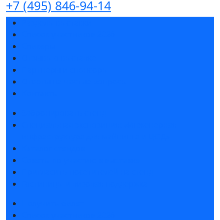
+7 (495) 846-94-14
Разделы выставки
Список участников 2026
Спикеры
Отзывы о выставке
Партнеры и спонсоры
Ответы на частые вопросы
Контакты
Забронировать стенд
Специальная экспозиция: «Инженерная
инфраструктура для майнинга и ЦОД»
Каталог стендов
Советы по участию в выставке
Пригласить посетителей на стенд
Гостиницы и визовая поддержка
Получить билет
Список участников 2026