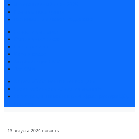
Интерактивный план 2025
Правила посещения
Гостиницы и визовая поддержка
Новости выставки
Статьи участников
Пресс-релизы
Фото и видео
Аккредитация СМИ
Для СМИ
Форум «Собственная генерация»
Серия вебинаров «Энергия знаний»
Регистрация на вебинар «Инфраструктура ЦОД в
России»
13 августа 2024
новость