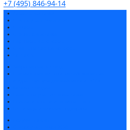
+7 (495) 846-94-14
Разделы выставки
Список участников 2026
Спикеры
Отзывы о выставке
Партнеры и спонсоры
Ответы на частые вопросы
Контакты
Забронировать стенд
Специальная экспозиция: «Инженерная
инфраструктура для майнинга и ЦОД»
Каталог стендов
Советы по участию в выставке
Пригласить посетителей на стенд
Гостиницы и визовая поддержка
Получить билет
Список участников 2026