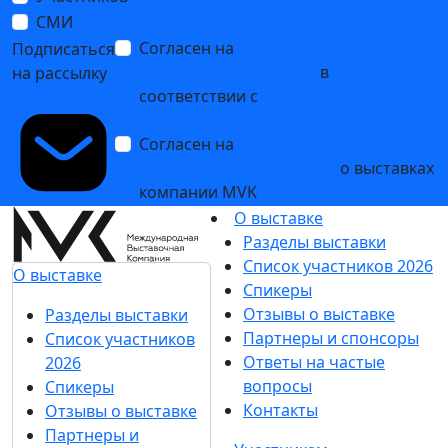
СМИ
Согласен на
обработку
Подписаться
персональных данных
в
на рассылку
соответствии с
Политикой
обработки персональных данных
Согласен на
получение уведомлений
и рекламных сообщений
о выставках
компании MVK
О выставке
Разделы выставки
Список участников 2026
О выставке
Спикеры
Отзывы о выставке
Разделы выставки
Партнеры и спонсоры
Список участников
Ответы на частые
2026
вопросы
Спикеры
Контакты
Отзывы о выставке
Партнеры и