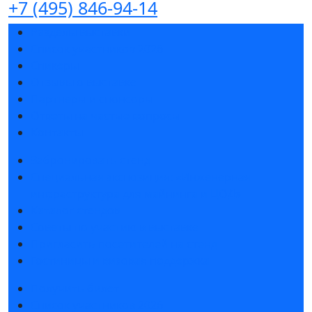
+7 (495) 846-94-14
Разделы выставки
Список участников 2026
Спикеры
Отзывы о выставке
Партнеры и спонсоры
Ответы на частые вопросы
Контакты
Забронировать стенд
Специальная экспозиция: «Инженерная
инфраструктура для майнинга и ЦОД»
Каталог стендов
Советы по участию в выставке
Пригласить посетителей на стенд
Гостиницы и визовая поддержка
Получить билет
Список участников 2026