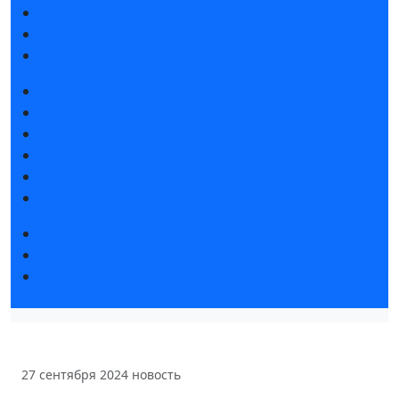
Интерактивный план 2025
Правила посещения
Гостиницы и визовая поддержка
Новости выставки
Статьи участников
Пресс-релизы
Фото и видео
Аккредитация СМИ
Для СМИ
Форум «Собственная генерация»
Серия вебинаров «Энергия знаний»
Регистрация на вебинар «Инфраструктура ЦОД в
России»
27 сентября 2024
новость