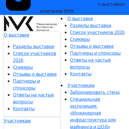
и рекламных сообщений
о выставках
компании MVK
О выставке
Разделы выставки
Список участников 2026
О выставке
Спикеры
Отзывы о выставке
Разделы выставки
Партнеры и спонсоры
Список участников
Ответы на частые
2026
вопросы
Спикеры
Контакты
Отзывы о выставке
Партнеры и
Участникам
спонсоры
Забронировать стенд
Ответы на частые
Специальная
вопросы
экспозиция:
Контакты
«Инженерная
инфраструктура для
Участникам
майнинга и ЦОД»