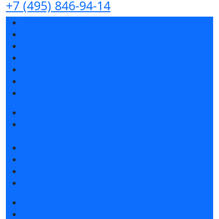
+7 (495) 846-94-14
Разделы выставки
Список участников 2026
Спикеры
Отзывы о выставке
Партнеры и спонсоры
Ответы на частые вопросы
Контакты
Забронировать стенд
Специальная экспозиция: «Инженерная
инфраструктура для майнинга и ЦОД»
Каталог стендов
Советы по участию в выставке
Пригласить посетителей на стенд
Гостиницы и визовая поддержка
Получить билет
Список участников 2026