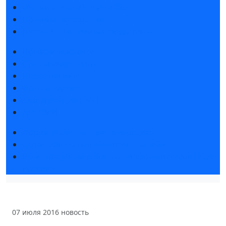
Интерактивный план 2025
Правила посещения
Гостиницы и визовая поддержка
Новости выставки
Статьи участников
Пресс-релизы
Фото и видео
Аккредитация СМИ
Для СМИ
Форум «Собственная генерация»
Серия вебинаров «Энергия знаний»
Регистрация на вебинар «Инфраструктура ЦОД в
России»
07 июля 2016
новость