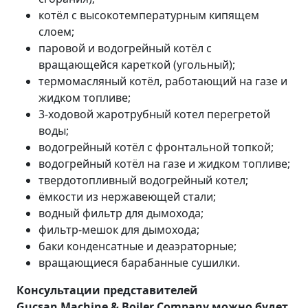
котёл с высокотемпературным кипящем
слоем;
паровой и водогрейный котёл с
вращающейся кареткой (угольный);
термомасляный котёл, работающий на газе и
жидком топливе;
3-ходовой жаротрубный котел перегретой
воды;
водогрейный котёл с фронтальной топкой;
водогрейный котёл на газе и жидком топливе;
твердотопливный водогрейный котел;
ёмкости из нержавеющей стали;
водный фильтр для дымохода;
фильтр-мешок для дымохода;
баки конденсатные и деаэраторные;
вращающиеся барабанные сушилки.
Консультации представителей
Gucsan Machine & Boiler Company можно будет