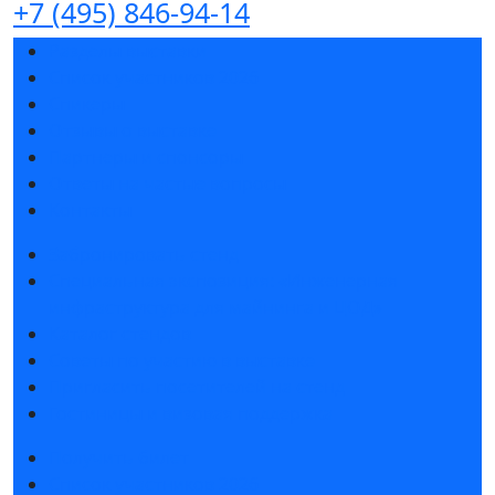
+7 (495) 846-94-14
Разделы выставки
Список участников 2026
Спикеры
Отзывы о выставке
Партнеры и спонсоры
Ответы на частые вопросы
Контакты
Забронировать стенд
Специальная экспозиция: «Инженерная
инфраструктура для майнинга и ЦОД»
Каталог стендов
Советы по участию в выставке
Пригласить посетителей на стенд
Гостиницы и визовая поддержка
Получить билет
Список участников 2026