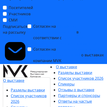
Посетителей
Участников
СМИ
Согласен на
обработку
Подписаться
персональных данных
в
на рассылку
соответствии с
Политикой
обработки персональных данных
Согласен на
получение уведомлений
и рекламных сообщений
о выставках
компании MVK
О выставке
Разделы выставки
Список участников 2026
О выставке
Спикеры
Отзывы о выставке
Разделы выставки
Партнеры и спонсоры
Список участников
Ответы на частые
2026
вопросы