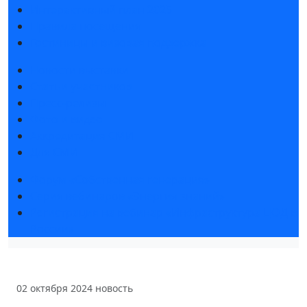
Интерактивный план 2025
Правила посещения
Гостиницы и визовая поддержка
Новости выставки
Статьи участников
Пресс-релизы
Фото и видео
Аккредитация СМИ
Для СМИ
Форум «Собственная генерация»
Серия вебинаров «Энергия знаний»
Регистрация на вебинар «Инфраструктура ЦОД в
России»
02 октября 2024
новость