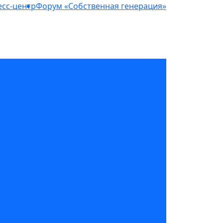
сс-центр
Форум «Собственная генерация»
структура для майнинга и ЦОД»