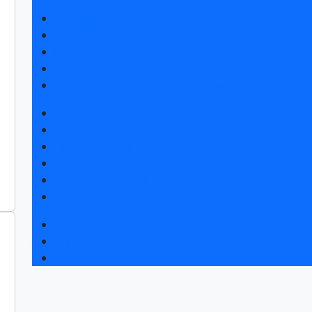
Получить билет
Список участников 2026
Интерактивный план 2025
Правила посещения
Гостиницы и визовая поддержка
Новости выставки
Статьи участников
Пресс-релизы
Фото и видео
Аккредитация СМИ
Для СМИ
Форум «Собственная генерация»
Серия вебинаров «Энергия знаний»
Регистрация на вебинар «Инфраструктура ЦОД