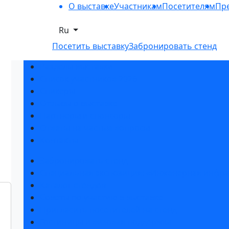
О выставке
Участникам
Посетителям
Пре
Ru
Посетить выставку
Забронировать стенд
Разделы выставки
Список участников 2026
Спикеры
Отзывы о выставке
Партнеры и спонсоры
Ответы на частые вопросы
Контакты
Забронировать стенд
Специальная экспозиция: «Инженерная инфра
Каталог стендов
Советы по участию в выставке
Пригласить посетителей на стенд
Гостиницы и визовая поддержка