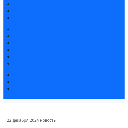
Интерактивный план 2025
Правила посещения
Гостиницы и визовая поддержка
Новости выставки
Статьи участников
Пресс-релизы
Фото и видео
Аккредитация СМИ
Для СМИ
Форум «Собственная генерация»
Серия вебинаров «Энергия знаний»
Регистрация на вебинар «Инфраструктура ЦОД в
России»
22 декабря 2024
новость