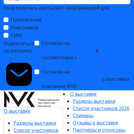
Хочу получать рассылки с информацией для:
Посетителей
Участников
СМИ
Согласен на
обработку
Подписаться
персональных данных
в
на рассылку
соответствии с
Политикой
обработки персональных данных
Согласен на
получение уведомлений
и рекламных сообщений
о выставках
компании MVK
О выставке
Разделы выставки
Список участников 2026
О выставке
Спикеры
Отзывы о выставке
Разделы выставки
Партнеры и спонсоры
Список участников