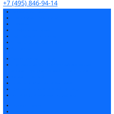
+7 (495) 846-94-14
Разделы выставки
Список участников 2026
Спикеры
Отзывы о выставке
Партнеры и спонсоры
Ответы на частые вопросы
Контакты
Забронировать стенд
Специальная экспозиция: «Инженерная
инфраструктура для майнинга и ЦОД»
Каталог стендов
Советы по участию в выставке
Пригласить посетителей на стенд
Гостиницы и визовая поддержка
Получить билет
Список участников 2026