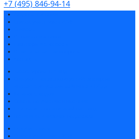
+7 (495) 846-94-14
Разделы выставки
Список участников 2026
Спикеры
Отзывы о выставке
Партнеры и спонсоры
Ответы на частые вопросы
Контакты
Забронировать стенд
Специальная экспозиция: «Инженерная
инфраструктура для майнинга и ЦОД»
Каталог стендов
Советы по участию в выставке
Пригласить посетителей на стенд
Гостиницы и визовая поддержка
Получить билет
Список участников 2026