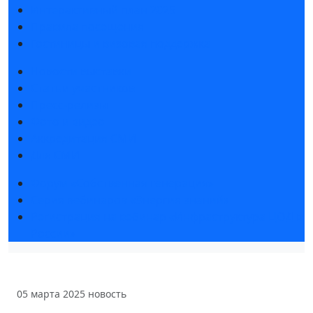
Интерактивный план 2025
Правила посещения
Гостиницы и визовая поддержка
Новости выставки
Статьи участников
Пресс-релизы
Фото и видео
Аккредитация СМИ
Для СМИ
Форум «Собственная генерация»
Серия вебинаров «Энергия знаний»
Регистрация на вебинар «Инфраструктура ЦОД в
России»
05 марта 2025
новость