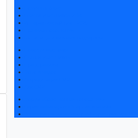
Получить билет
Список участников 2026
Интерактивный план 2025
Правила посещения
Гостиницы и визовая поддержка
Новости выставки
Статьи участников
Пресс-релизы
Фото и видео
Аккредитация СМИ
Для СМИ
Форум «Собственная генерация»
Серия вебинаров «Энергия знаний»
Регистрация на вебинар «Инфраструктура ЦОД