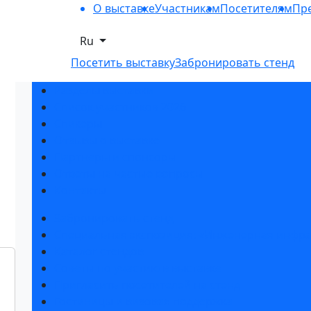
О выставке
Участникам
Посетителям
Пре
Ru
Посетить выставку
Забронировать стенд
Разделы выставки
Список участников 2026
Спикеры
Отзывы о выставке
Партнеры и спонсоры
Ответы на частые вопросы
Контакты
Забронировать стенд
Специальная экспозиция: «Инженерная инфра
Каталог стендов
Советы по участию в выставке
Пригласить посетителей на стенд
Гостиницы и визовая поддержка