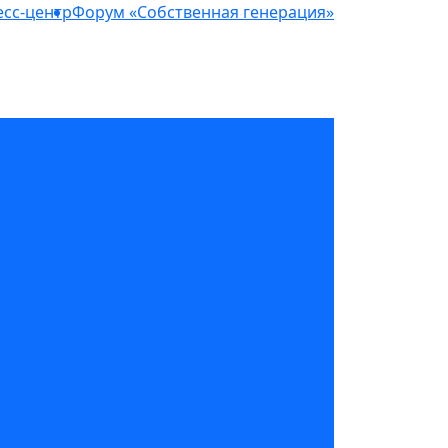
сс-центр
Форум «Собственная генерация»
структура для майнинга и ЦОД»