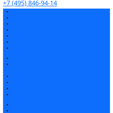
+7 (495) 846-94-14
Разделы выставки
Список участников 2026
Спикеры
Отзывы о выставке
Партнеры и спонсоры
Ответы на частые вопросы
Контакты
Забронировать стенд
Специальная экспозиция: «Инженерная
инфраструктура для майнинга и ЦОД»
Каталог стендов
Советы по участию в выставке
Пригласить посетителей на стенд
Гостиницы и визовая поддержка
Получить билет
Список участников 2026