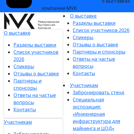
и рекламных сообщений
о выставках
компании MVK
О выставке
Разделы выставки
Список участников 2026
О выставке
Спикеры
Отзывы о выставке
Разделы выставки
Партнеры и спонсоры
Список участников
Ответы на частые
2026
вопросы
Спикеры
Контакты
Отзывы о выставке
Партнеры и
Участникам
спонсоры
Забронировать стенд
Ответы на частые
Специальная
вопросы
экспозиция:
Контакты
«Инженерная
инфраструктура для
Участникам
майнинга и ЦОД»