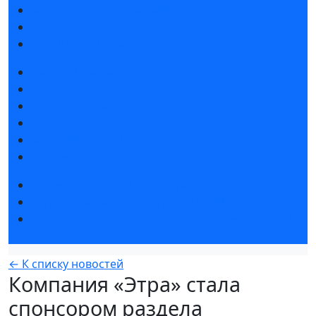
Интерактивный план 2025
Правила посещения
Гостиницы и визовая поддержка
Новости выставки
Статьи участников
Пресс-релизы
Фото и видео
Аккредитация СМИ
Для СМИ
Форум «Собственная генерация»
Серия вебинаров «Энергия знаний»
Регистрация на вебинар «Инфраструктура ЦОД в
России»
← К списку новостей
Компания «Этра» стала
спонсором раздела