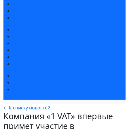
Интерактивный план 2025
Правила посещения
Гостиницы и визовая поддержка
Новости выставки
Статьи участников
Пресс-релизы
Фото и видео
Аккредитация СМИ
Для СМИ
Форум «Собственная генерация»
Серия вебинаров «Энергия знаний»
Регистрация на вебинар «Инфраструктура ЦОД в
России»
← К списку новостей
Компания «1 VAT» впервые
примет участие в