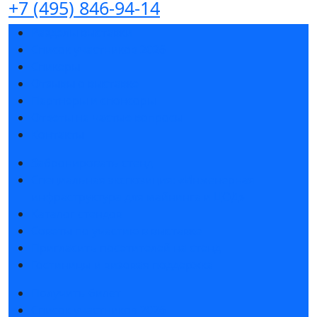
+7 (495) 846-94-14
Разделы выставки
Список участников 2026
Спикеры
Отзывы о выставке
Партнеры и спонсоры
Ответы на частые вопросы
Контакты
Забронировать стенд
Специальная экспозиция: «Инженерная
инфраструктура для майнинга и ЦОД»
Каталог стендов
Советы по участию в выставке
Пригласить посетителей на стенд
Гостиницы и визовая поддержка
Получить билет
Список участников 2026