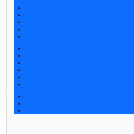
Получить билет
Список участников 2026
Интерактивный план 2025
Правила посещения
Гостиницы и визовая поддержка
Новости выставки
Статьи участников
Пресс-релизы
Фото и видео
Аккредитация СМИ
Для СМИ
Форум «Собственная генерация»
Серия вебинаров «Энергия знаний»
Регистрация на вебинар «Инфраструктура ЦОД