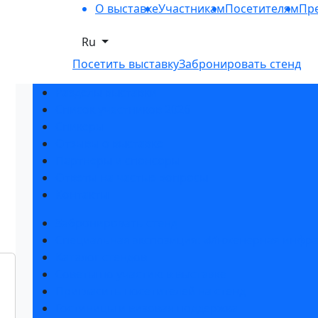
О выставке
Участникам
Посетителям
Пре
Ru
Посетить выставку
Забронировать стенд
Разделы выставки
Список участников 2026
Спикеры
Отзывы о выставке
Партнеры и спонсоры
Ответы на частые вопросы
Контакты
Забронировать стенд
Специальная экспозиция: «Инженерная инфра
Каталог стендов
Советы по участию в выставке
Пригласить посетителей на стенд
Гостиницы и визовая поддержка