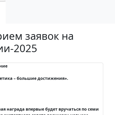
ием заявок на
ии-2025
ание
етика – большие достижения».
ая награда впервые будет вручаться по семи