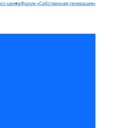
сс-центр
Форум «Собственная генерация»
структура для майнинга и ЦОД»