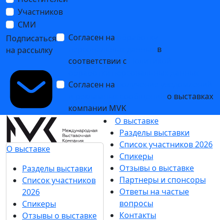
Участников
СМИ
Согласен на
обработку
Подписаться
персональных данных
в
на рассылку
соответствии с
Политикой
обработки персональных данных
Согласен на
получение уведомлений
и рекламных сообщений
о выставках
компании MVK
О выставке
Разделы выставки
Список участников 2026
О выставке
Спикеры
Отзывы о выставке
Разделы выставки
Партнеры и спонсоры
Список участников
Ответы на частые
2026
вопросы
Спикеры
Контакты
Отзывы о выставке