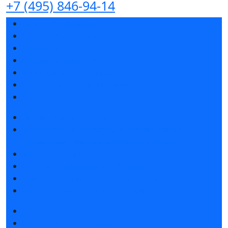
+7 (495) 846-94-14
Разделы выставки
Список участников 2026
Спикеры
Отзывы о выставке
Партнеры и спонсоры
Ответы на частые вопросы
Контакты
Забронировать стенд
Специальная экспозиция: «Инженерная
инфраструктура для майнинга и ЦОД»
Каталог стендов
Советы по участию в выставке
Пригласить посетителей на стенд
Гостиницы и визовая поддержка
Получить билет
Список участников 2026