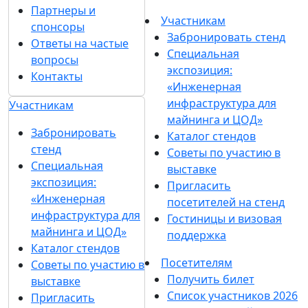
Партнеры и
Участникам
спонсоры
Забронировать стенд
Ответы на частые
Специальная
вопросы
экспозиция:
Контакты
«Инженерная
инфраструктура для
Участникам
майнинга и ЦОД»
Забронировать
Каталог стендов
стенд
Советы по участию в
Специальная
выставке
экспозиция:
Пригласить
«Инженерная
посетителей на стенд
инфраструктура для
Гостиницы и визовая
майнинга и ЦОД»
поддержка
Каталог стендов
Посетителям
Советы по участию в
Получить билет
выставке
Список участников 2026
Пригласить