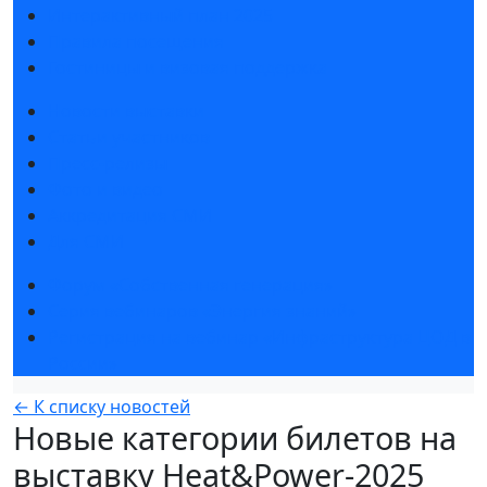
Интерактивный план 2025
Правила посещения
Гостиницы и визовая поддержка
Новости выставки
Статьи участников
Пресс-релизы
Фото и видео
Аккредитация СМИ
Для СМИ
Форум «Собственная генерация»
Серия вебинаров «Энергия знаний»
Регистрация на вебинар «Инфраструктура ЦОД в
России»
← К списку новостей
Новые категории билетов на
выставку Heat&Power-2025