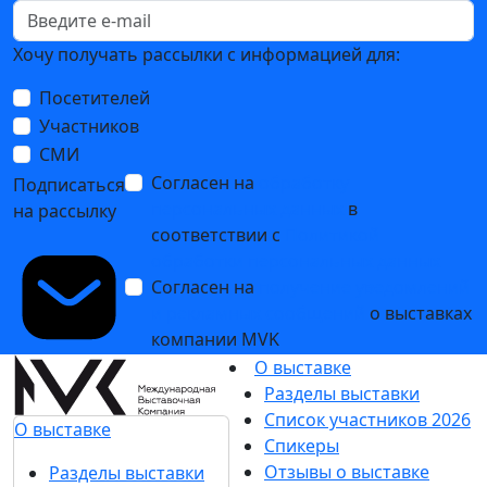
Хочу получать рассылки с информацией для:
Посетителей
Участников
СМИ
Согласен на
обработку
Подписаться
персональных данных
в
на рассылку
соответствии с
Политикой
обработки персональных данных
Согласен на
получение уведомлений
и рекламных сообщений
о выставках
компании MVK
О выставке
Разделы выставки
Список участников 2026
О выставке
Спикеры
Отзывы о выставке
Разделы выставки