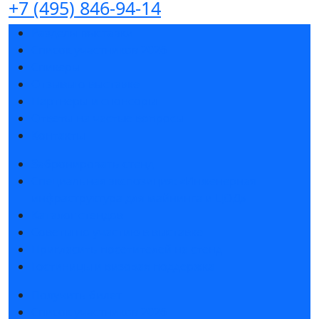
+7 (495) 846-94-14
Разделы выставки
Список участников 2026
Спикеры
Отзывы о выставке
Партнеры и спонсоры
Ответы на частые вопросы
Контакты
Забронировать стенд
Специальная экспозиция: «Инженерная
инфраструктура для майнинга и ЦОД»
Каталог стендов
Советы по участию в выставке
Пригласить посетителей на стенд
Гостиницы и визовая поддержка
Получить билет
Список участников 2026