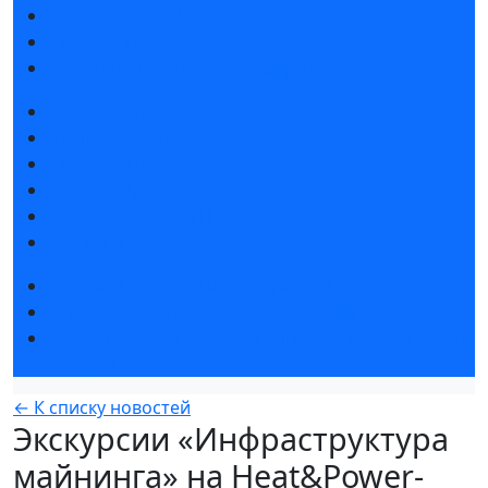
Интерактивный план 2025
Правила посещения
Гостиницы и визовая поддержка
Новости выставки
Статьи участников
Пресс-релизы
Фото и видео
Аккредитация СМИ
Для СМИ
Форум «Собственная генерация»
Серия вебинаров «Энергия знаний»
Регистрация на вебинар «Инфраструктура ЦОД в
России»
← К списку новостей
Экскурсии «Инфраструктура
майнинга» на Heat&Power-